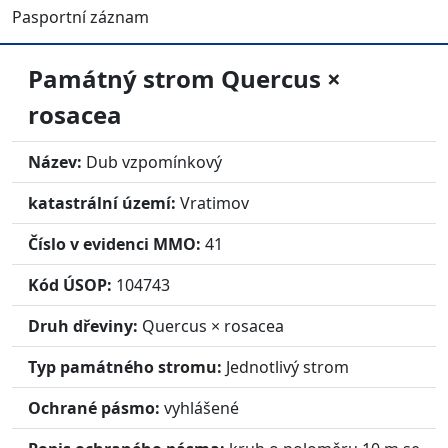
Pasportní záznam
Památný strom
Quercus ×
rosacea
Název:
Dub vzpomínkový
katastrální území:
Vratimov
Číslo v evidenci MMO:
41
Kód ÚSOP:
104743
Druh dřeviny:
Quercus × rosacea
Typ památného stromu:
Jednotlivý strom
Ochrané pásmo:
vyhlášené