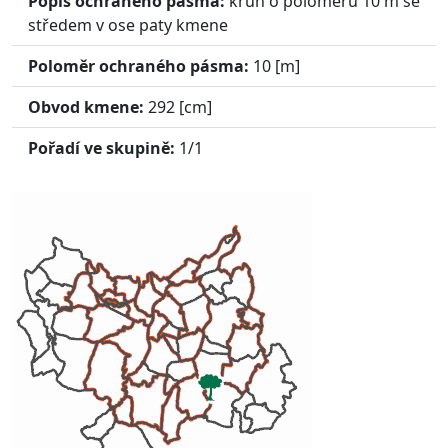
Popis ochraného pásma:
kruh o poloměru 10 m se
středem v ose paty kmene
Poloměr ochraného pásma:
10
[m]
Obvod kmene:
292
[cm]
Pořadí ve skupině:
1/1