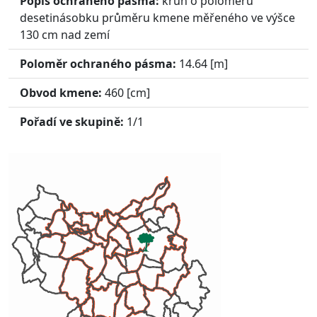
Popis ochraného pásma:
kruh o poloměru
desetinásobku průměru kmene měřeného ve výšce
130 cm nad zemí
Poloměr ochraného pásma:
14.64
[m]
Obvod kmene:
460
[cm]
Pořadí ve skupině:
1/1