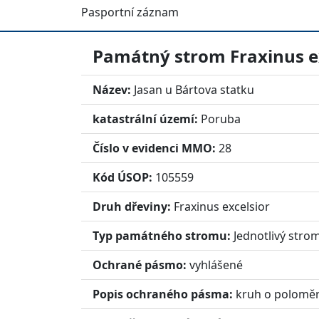
Pasportní záznam
Památný strom
Fraxinus e
Název:
Jasan u Bártova statku
katastrální území:
Poruba
Číslo v evidenci MMO:
28
Kód ÚSOP:
105559
Druh dřeviny:
Fraxinus excelsior
Typ památného stromu:
Jednotlivý stro
Ochrané pásmo:
vyhlášené
Popis ochraného pásma:
kruh o poloměr