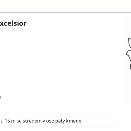
xcelsior
m
u 15 m se středem v ose paty kmene